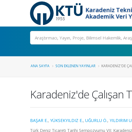
Karadeniz Tekni
Akademik Veri 
Ara
ANA SAYFA
SON EKLENEN YAYINLAR
KARADENIZ'DE ÇAL
Karadeniz'de Çalışan T
BAŞAR E.
,
YÜKSEKYILDIZ E.
,
UĞURLU Ö.
,
YILDIRIM U
Türk Deniz Ticareti Tarihi Sempozyumu VII: Karadeniz L