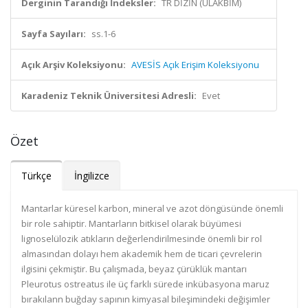
Derginin Tarandığı İndeksler:
TR DİZİN (ULAKBİM)
Sayfa Sayıları:
ss.1-6
Açık Arşiv Koleksiyonu:
AVESİS Açık Erişim Koleksiyonu
Karadeniz Teknik Üniversitesi Adresli:
Evet
Özet
Türkçe
İngilizce
Mantarlar küresel karbon, mineral ve azot döngüsünde önemli
bir role sahiptir. Mantarların bitkisel olarak büyümesi
lignoselülozik atıkların değerlendirilmesinde önemli bir rol
almasından dolayı hem akademik hem de ticari çevrelerin
ilgisini çekmiştir. Bu çalışmada, beyaz çürüklük mantarı
Pleurotus ostreatus ile üç farklı sürede inkübasyona maruz
bırakılann buğday sapının kimyasal bileşimindeki değişimler