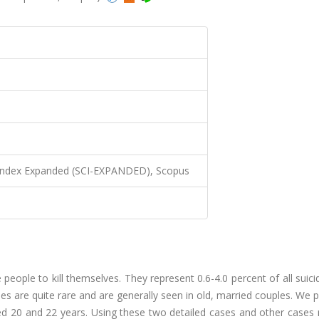
 Index Expanded (SCI-EXPANDED), Scopus
ople to kill themselves. They represent 0.6-4.0 percent of all suici
des are quite rare and are generally seen in old, married couples. We 
ed 20 and 22 years. Using these two detailed cases and other cases 