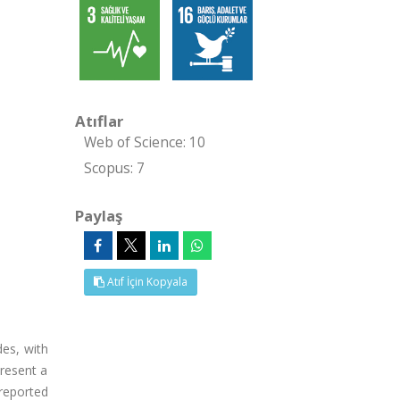
Atıflar
Web of Science: 10
Scopus: 7
Paylaş
Atıf İçin Kopyala
des, with
present a
reported