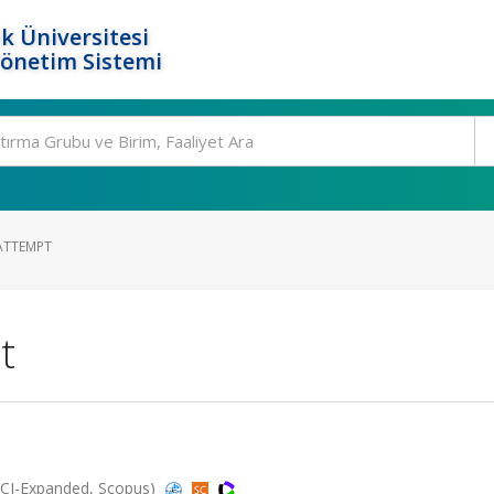
k Üniversitesi
Yönetim Sistemi
ATTEMPT
t
SCI-Expanded, Scopus)