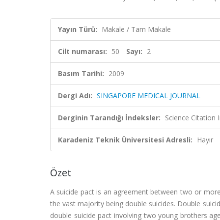
Yayın Türü:
Makale / Tam Makale
Cilt numarası:
50
Sayı:
2
Basım Tarihi:
2009
Dergi Adı:
SINGAPORE MEDICAL JOURNAL
Derginin Tarandığı İndeksler:
Science Citation
Karadeniz Teknik Üniversitesi Adresli:
Hayır
Özet
A suicide pact is an agreement between two or more pe
the vast majority being double suicides. Double suici
double suicide pact involving two young brothers ag