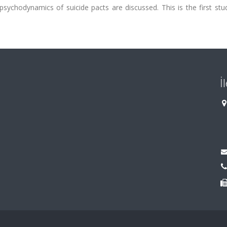
psychodynamics of suicide pacts are discussed. This is the first stu
İ