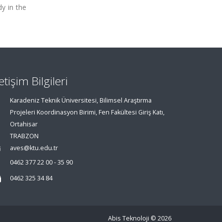
dy in the
letişim Bilgileri
Karadeniz Teknik Üniversitesi, Bilimsel Araştırma
Projeleri Koordinasyon Birimi, Fen Fakültesi Giriş Katı,
Ortahisar
TRABZON
aves@ktu.edu.tr
0462 377 22 00 - 35 90
0462 325 34 84
Abis Teknoloji
© 2026