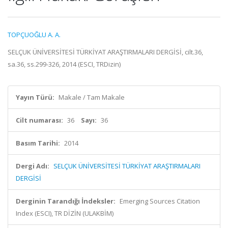
TOPÇUOĞLU A. A.
SELÇUK ÜNİVERSİTESİ TÜRKİYAT ARAŞTIRMALARI DERGİSİ, cilt.36,
sa.36, ss.299-326, 2014 (ESCI, TRDizin)
Yayın Türü:
Makale / Tam Makale
Cilt numarası:
36
Sayı:
36
Basım Tarihi:
2014
Dergi Adı:
SELÇUK ÜNİVERSİTESİ TÜRKİYAT ARAŞTIRMALARI
DERGİSİ
Derginin Tarandığı İndeksler:
Emerging Sources Citation
Index (ESCI), TR DİZİN (ULAKBİM)