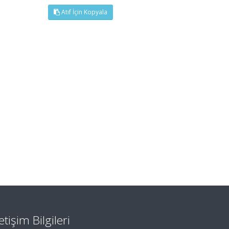
Atıf İçin Kopyala
letişim Bilgileri