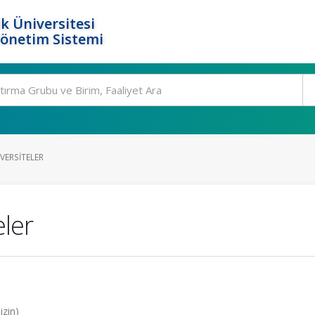
k Üniversitesi
Yönetim Sistemi
IVERSITELER
eler
zin)