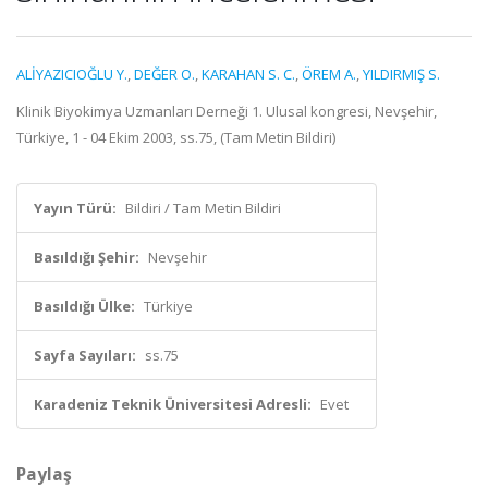
ALİYAZICIOĞLU Y.
,
DEĞER O.
,
KARAHAN S. C.
,
ÖREM A.
,
YILDIRMIŞ S.
Klinik Biyokimya Uzmanları Derneği 1. Ulusal kongresi, Nevşehir,
Türkiye, 1 - 04 Ekim 2003, ss.75, (Tam Metin Bildiri)
Yayın Türü:
Bildiri / Tam Metin Bildiri
Basıldığı Şehir:
Nevşehir
Basıldığı Ülke:
Türkiye
Sayfa Sayıları:
ss.75
Karadeniz Teknik Üniversitesi Adresli:
Evet
Paylaş