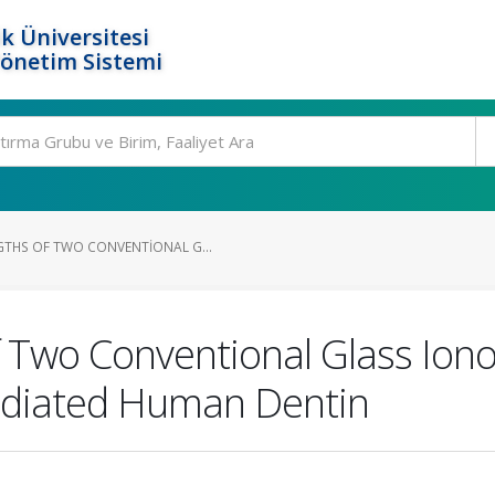
k Üniversitesi
Yönetim Sistemi
THS OF TWO CONVENTIONAL G...
f Two Conventional Glass Io
radiated Human Dentin