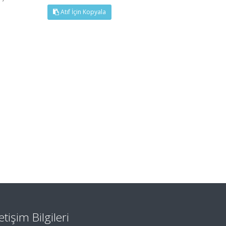
Atıf İçin Kopyala
letişim Bilgileri