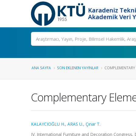
Karadeniz Tekni
Akademik Veri 
Ara
ANA SAYFA
SON EKLENEN YAYINLAR
COMPLEMENTARY E
Complementary Element
KALAYCIOĞLU H.
,
ARAS U.
,
Çınar T.
IV. International Furniture and Decoration Congress, Dü