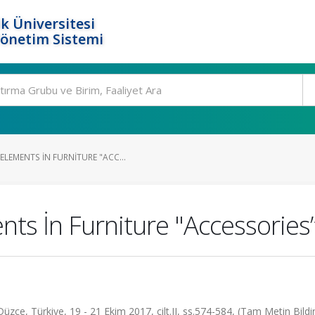
k Üniversitesi
Yönetim Sistemi
LEMENTS İN FURNITURE "ACC...
s İn Furniture "Accessories
zce, Türkiye, 19 - 21 Ekim 2017, cilt.II, ss.574-584, (Tam Metin Bildir