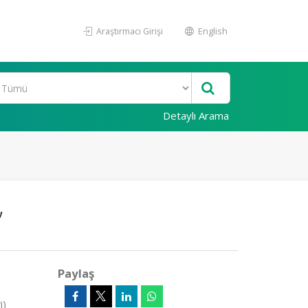
Araştırmacı Girişi
English
Detaylı Arama
”
Paylaş
i)