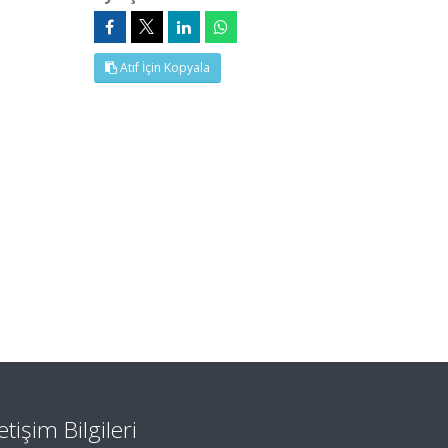
Atıf İçin Kopyala
letişim Bilgileri