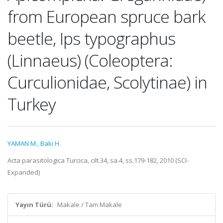
from European spruce bark
beetle, Ips typographus
(Linnaeus) (Coleoptera:
Curculionidae, Scolytinae) in
Turkey
YAMAN M.
,
Baki H.
Acta parasitologica Turcica, cilt.34, sa.4, ss.179-182, 2010 (SCI-
Expanded)
Yayın Türü:
Makale / Tam Makale