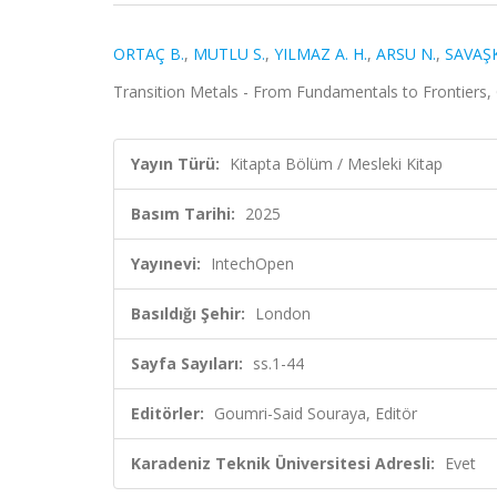
ORTAÇ B.
,
MUTLU S.
,
YILMAZ A. H.
,
ARSU N.
,
SAVAŞK
Transition Metals - From Fundamentals to Frontiers,
Yayın Türü:
Kitapta Bölüm / Mesleki Kitap
Basım Tarihi:
2025
Yayınevi:
IntechOpen
Basıldığı Şehir:
London
Sayfa Sayıları:
ss.1-44
Editörler:
Goumri-Said Souraya, Editör
Karadeniz Teknik Üniversitesi Adresli:
Evet