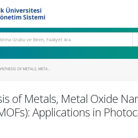
k Üniversitesi
Yönetim Sistemi
YNTHESIS OF METALS, META...
is of Metals, Metal Oxide Na
Fs): Applications in Photocat