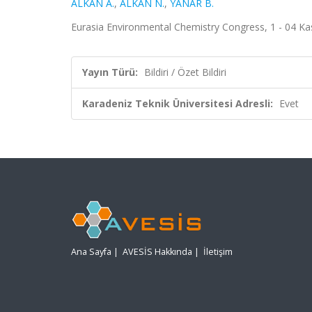
ALKAN A.
,
ALKAN N.
,
YANAR B.
Eurasia Environmental Chemistry Congress, 1 - 04 Kas
Yayın Türü:
Bildiri / Özet Bildiri
Karadeniz Teknik Üniversitesi Adresli:
Evet
Ana Sayfa
|
AVESİS Hakkında
|
İletişim