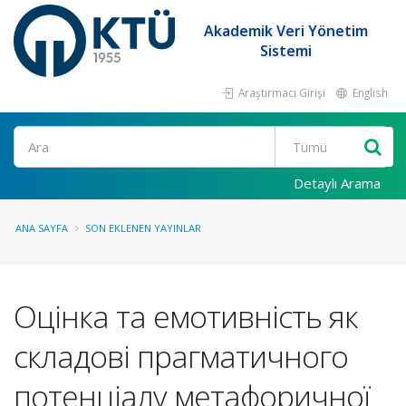
Akademik Veri Yönetim
Sistemi
Araştırmacı Girişi
English
Ara
Detaylı Arama
ANA SAYFA
SON EKLENEN YAYINLAR
Оцінка та емотивність як
складові прагматичного
потенціалу метафоричної