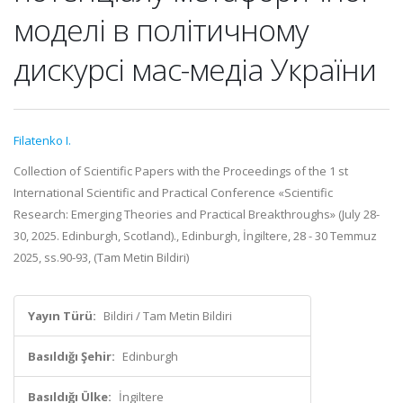
моделі в політичному
дискурсі мас-медіа України
Filatenko I.
Collection of Scientific Papers with the Proceedings of the 1 st
International Scientific and Practical Conference «Scientific
Research: Emerging Theories and Practical Breakthroughs» (July 28-
30, 2025. Edinburgh, Scotland)., Edinburgh, İngiltere, 28 - 30 Temmuz
2025, ss.90-93, (Tam Metin Bildiri)
Yayın Türü:
Bildiri / Tam Metin Bildiri
Basıldığı Şehir:
Edinburgh
Basıldığı Ülke:
İngiltere