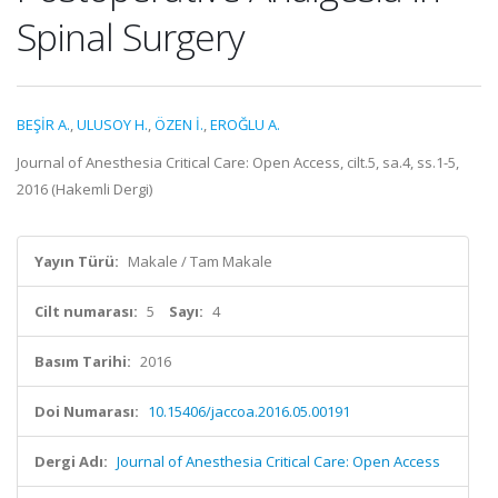
Spinal Surgery
BEŞİR A.
,
ULUSOY H.
,
ÖZEN İ.
,
EROĞLU A.
Journal of Anesthesia Critical Care: Open Access, cilt.5, sa.4, ss.1-5,
2016 (Hakemli Dergi)
Yayın Türü:
Makale / Tam Makale
Cilt numarası:
5
Sayı:
4
Basım Tarihi:
2016
Doi Numarası:
10.15406/jaccoa.2016.05.00191
Dergi Adı:
Journal of Anesthesia Critical Care: Open Access