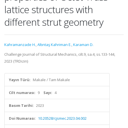
lattice structures with
different strut geometry
Kahramanzade H.
,
Altıntaş Kahriman E.
,
Karaman D.
Challenge Journal of Structural Mechanics, cilt.9, sa.4, ss.133-144,
2023 (TRDizin)
Yayın Türü:
Makale / Tam Makale
Cilt numarası:
9
Sayı:
4
Basım Tarihi:
2023
Doi Numarası:
10.20528/cjsmec.2023.04.002