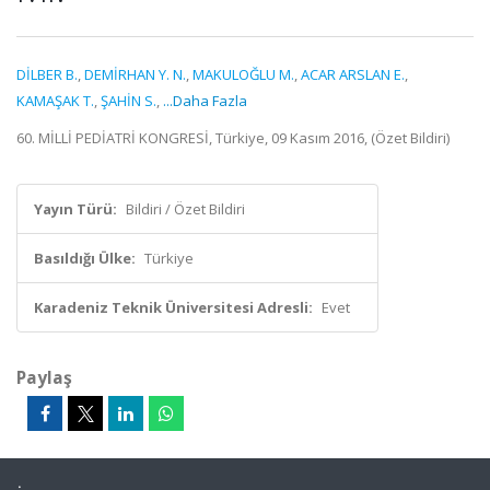
DİLBER B.
,
DEMİRHAN Y. N.
,
MAKULOĞLU M.
,
ACAR ARSLAN E.
,
KAMAŞAK T.
,
ŞAHİN S.
,
...Daha Fazla
60. MİLLİ PEDİATRİ KONGRESİ, Türkiye, 09 Kasım 2016, (Özet Bildiri)
Yayın Türü:
Bildiri / Özet Bildiri
Basıldığı Ülke:
Türkiye
Karadeniz Teknik Üniversitesi Adresli:
Evet
Paylaş