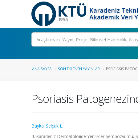
Karadeniz Tekni
Akademik Veri 
Ara
ANA SAYFA
SON EKLENEN YAYINLAR
PSORIASIS PATOGE
Psoriasis Patogenezind
Baykal Selçuk L.
4. Karadeniz Dermatolojide Yenilikler Sempozyumu, S