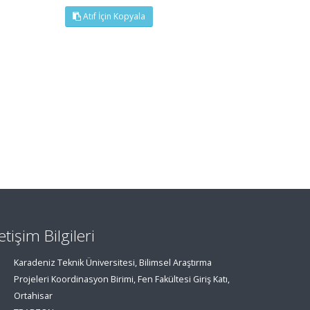
Atıf İçin Kopyala
letişim Bilgileri
Karadeniz Teknik Üniversitesi, Bilimsel Araştırma
Projeleri Koordinasyon Birimi, Fen Fakültesi Giriş Katı,
Ortahisar