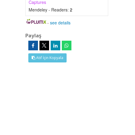
Captures
Mendeley - Readers:
2
-
see details
Paylaş
Atıf İçin Kopyala