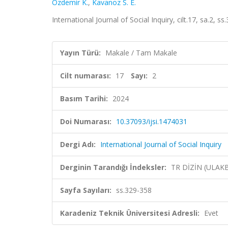
Özdemir K.
,
Kavanoz S. E.
International Journal of Social Inquiry, cilt.17, sa.2, 
Yayın Türü:
Makale / Tam Makale
Cilt numarası:
17
Sayı:
2
Basım Tarihi:
2024
Doi Numarası:
10.37093/ijsi.1474031
Dergi Adı:
International Journal of Social Inquiry
Derginin Tarandığı İndeksler:
TR DİZİN (ULAK
Sayfa Sayıları:
ss.329-358
Karadeniz Teknik Üniversitesi Adresli:
Evet