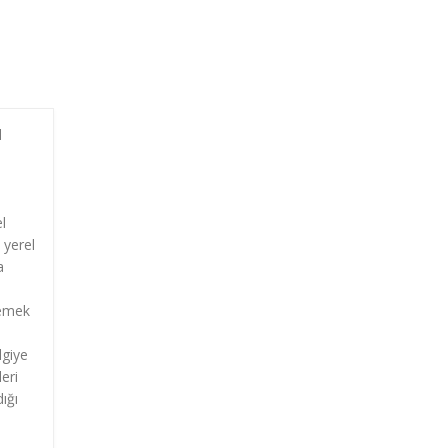
l
l
 yerel
a
lemek
lgiye
eri
ığı