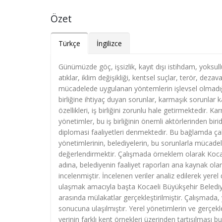
Özet
Türkçe
İngilizce
Günümüzde göç, işsizlik, kayıt dışı istihdam, yoksulluk
atıklar, iklim değişikliği, kentsel suçlar, terör, dez
mücadelede uygulanan yöntemlerin işlevsel olmadığı,
birliğine ihtiyaç duyan sorunlar, karmaşık sorunlar 
özellikleri, iş birliğini zorunlu hale getirmektedir.
yönetimler, bu iş birliğinin önemli aktörlerinden birid
diplomasi faaliyetleri denmektedir. Bu bağlamda çal
yönetimlerinin, belediyelerin, bu sorunlarla mücadeled
değerlendirmektir. Çalışmada örneklem olarak Kocael
adına, belediyenin faaliyet raporları ana kaynak olar
incelenmiştir. İncelenen veriler analiz edilerek yerel 
ulaşmak amacıyla başta Kocaeli Büyükşehir Belediyesi’
arasında mülakatlar gerçekleştirilmiştir. Çalışmada, 
sonucuna ulaşılmıştır. Yerel yönetimlerin ve gerçekl
yerinin farklı kent örnekleri üzerinden tartışılması b