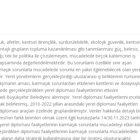
, afetler, kentsel dirençlilik, sürdürülebilirlik, ekolojik güvenlik, kentse
avantajlı grupların topluma kazandırılması gibi tanımlanması güç, belirsiz,
 tek bir politika ile çözülemeyen, mücadelede birçok katılımcının iş
kapsamında değerlendirilmektedir. Bu sorunların özellikle sınır aşan
 Karmaşık sorunlarla mücadelede sorunla en yakın ilgilenebilecek olan yere
ir. Yerel yönetimlerin gerçekleştirdiği uluslararası iş birliklerinin tümüne
ışmanın amacı, karmaşık sorunlardan etkilenen kentlerin ve dolayısıyl
e gerçekleştirdikleri yerel diplomasi faaliyetlerinin etkisini
i Büyükşehir Belediyesi alınmıştır. Yerel diplomasi faaliyetlerini ince
ak belirlenmiş, 2010-2022 yılları arasındaki yerel diplomasi faaliyetleri
diplomasi araçları özelinde gruplandırılmıştır. Veriler hakkında detaylı bi
nin farklı birimleri olmak üzere ilgili kuruluşlarla 14/30.11.2023 tarihl
yerel diplomasi faaliyetlerinin karmaşık sorunlarla mücadeleyi etkin kıld
eştirdikleri diplomasi faaliyetlerinin karmaşık sorunlarla mücadeledeki
u alanın daha stratejik kullanılmasına dair bir öngörü oluşturacaktır.