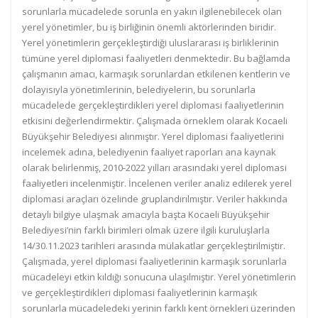
sorunlarla mücadelede sorunla en yakın ilgilenebilecek olan
yerel yönetimler, bu iş birliğinin önemli aktörlerinden biridir.
Yerel yönetimlerin gerçekleştirdiği uluslararası iş birliklerinin
tümüne yerel diplomasi faaliyetleri denmektedir. Bu bağlamda
çalışmanın amacı, karmaşık sorunlardan etkilenen kentlerin ve
dolayısıyla yönetimlerinin, belediyelerin, bu sorunlarla
mücadelede gerçekleştirdikleri yerel diplomasi faaliyetlerinin
etkisini değerlendirmektir. Çalışmada örneklem olarak Kocaeli
Büyükşehir Belediyesi alınmıştır. Yerel diplomasi faaliyetlerini
incelemek adına, belediyenin faaliyet raporları ana kaynak
olarak belirlenmiş, 2010-2022 yılları arasındaki yerel diplomasi
faaliyetleri incelenmiştir. İncelenen veriler analiz edilerek yerel
diplomasi araçları özelinde gruplandırılmıştır. Veriler hakkında
detaylı bilgiye ulaşmak amacıyla başta Kocaeli Büyükşehir
Belediyesi’nin farklı birimleri olmak üzere ilgili kuruluşlarla
14/30.11.2023 tarihleri arasında mülakatlar gerçekleştirilmiştir.
Çalışmada, yerel diplomasi faaliyetlerinin karmaşık sorunlarla
mücadeleyi etkin kıldığı sonucuna ulaşılmıştır. Yerel yönetimlerin
ve gerçekleştirdikleri diplomasi faaliyetlerinin karmaşık
sorunlarla mücadeledeki yerinin farklı kent örnekleri üzerinden