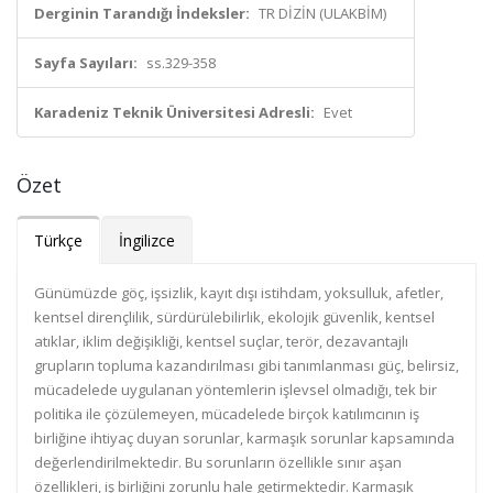
Derginin Tarandığı İndeksler:
TR DİZİN (ULAKBİM)
Sayfa Sayıları:
ss.329-358
Karadeniz Teknik Üniversitesi Adresli:
Evet
Özet
Türkçe
İngilizce
Günümüzde göç, işsizlik, kayıt dışı istihdam, yoksulluk, afetler,
kentsel dirençlilik, sürdürülebilirlik, ekolojik güvenlik, kentsel
atıklar, iklim değişikliği, kentsel suçlar, terör, dezavantajlı
grupların topluma kazandırılması gibi tanımlanması güç, belirsiz,
mücadelede uygulanan yöntemlerin işlevsel olmadığı, tek bir
politika ile çözülemeyen, mücadelede birçok katılımcının iş
birliğine ihtiyaç duyan sorunlar, karmaşık sorunlar kapsamında
değerlendirilmektedir. Bu sorunların özellikle sınır aşan
özellikleri, iş birliğini zorunlu hale getirmektedir. Karmaşık