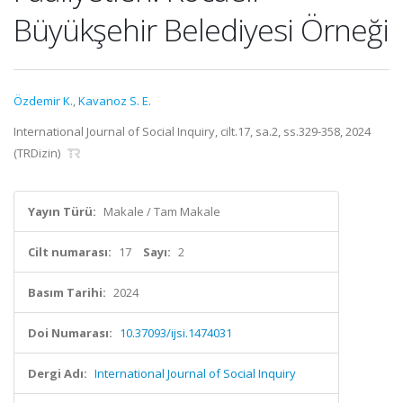
Büyükşehir Belediyesi Örneği
Özdemir K.
,
Kavanoz S. E.
International Journal of Social Inquiry, cilt.17, sa.2, ss.329-358, 2024
(TRDizin)
Yayın Türü:
Makale / Tam Makale
Cilt numarası:
17
Sayı:
2
Basım Tarihi:
2024
Doi Numarası:
10.37093/ijsi.1474031
Dergi Adı:
International Journal of Social Inquiry