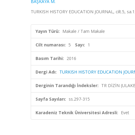
BAŞKAYA M.
TURKISH HISTORY EDUCATION JOURNAL, cilt.5, sa.1, 
Yayın Türü:
Makale / Tam Makale
Cilt numarası:
5
Sayı:
1
Basım Tarihi:
2016
Dergi Adı:
TURKISH HISTORY EDUCATION JOUR
Derginin Tarandığı İndeksler:
TR DİZİN (ULAK
Sayfa Sayıları:
ss.297-315
Karadeniz Teknik Üniversitesi Adresli:
Evet