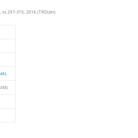
ss.297-315, 2016 (TRDizin)
NAL
BİM)