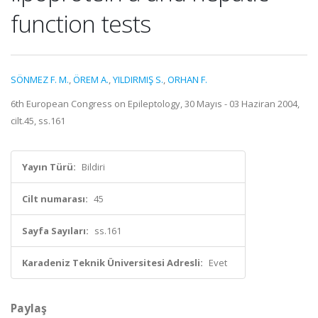
function tests
SÖNMEZ F. M.
,
ÖREM A.
,
YILDIRMIŞ S.
,
ORHAN F.
6th European Congress on Epileptology, 30 Mayıs - 03 Haziran 2004,
cilt.45, ss.161
Yayın Türü:
Bildiri
Cilt numarası:
45
Sayfa Sayıları:
ss.161
Karadeniz Teknik Üniversitesi Adresli:
Evet
Paylaş