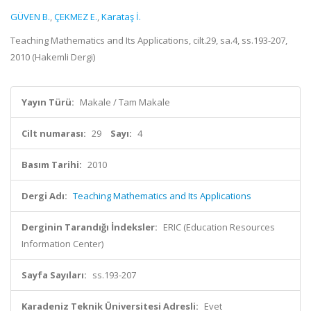
GÜVEN B.
,
ÇEKMEZ E.
,
Karataş İ.
Teaching Mathematics and Its Applications, cilt.29, sa.4, ss.193-207,
2010 (Hakemli Dergi)
Yayın Türü:
Makale / Tam Makale
Cilt numarası:
29
Sayı:
4
Basım Tarihi:
2010
Dergi Adı:
Teaching Mathematics and Its Applications
Derginin Tarandığı İndeksler:
ERIC (Education Resources
Information Center)
Sayfa Sayıları:
ss.193-207
Karadeniz Teknik Üniversitesi Adresli:
Evet