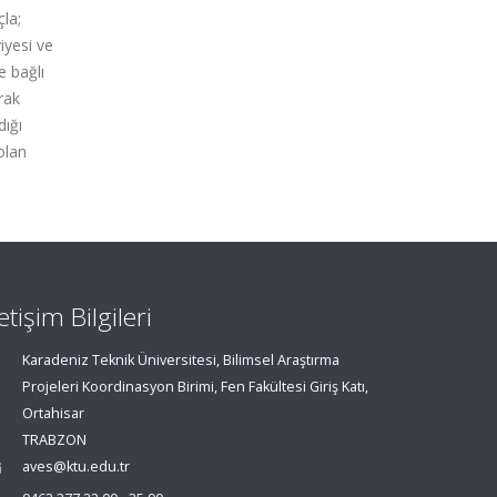
çla;
iyesi ve
e bağlı
rak
dığı
olan
letişim Bilgileri
Karadeniz Teknik Üniversitesi, Bilimsel Araştırma
Projeleri Koordinasyon Birimi, Fen Fakültesi Giriş Katı,
Ortahisar
TRABZON
aves@ktu.edu.tr