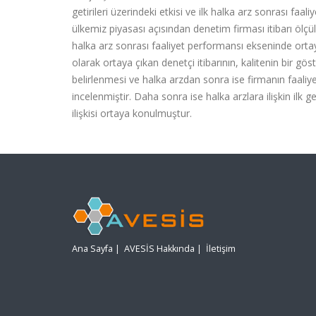
getirileri üzerindeki etkisi ve ilk halka arz sonrası faa
ülkemiz piyasası açısından denetim firması itibarı ölçü
halka arz sonrası faaliyet performansı ekseninde ortay
olarak ortaya çıkan denetçi itibarının, kalitenin bir g
belirlenmesi ve halka arzdan sonra ise firmanın faaliy
incelenmiştir. Daha sonra ise halka arzlara ilişkin ilk g
ilişkisi ortaya konulmuştur.
Ana Sayfa
|
AVESİS Hakkında
|
İletişim