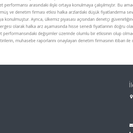
liyet performansı arasındaki ilişki ortaya konulmaya çalışılmıştır. Bu ama
lmüş ve denetim firması etkisi halka arzlardaki düşük fiyatlandırma sev
a konulmuştur. Ayrıca, ülkemiz piyasası açısından denetçi güvenirliğin
östergesi olarak halka arz aşamasında hisse senedi fiyatlarının doğru ola
et performansındaki değişimler üzerinde olumlu bir etkisinin olup olma
etirilerin, muhasebe raporlarını onaylayan denetim firmasının itibarı ile 
İ