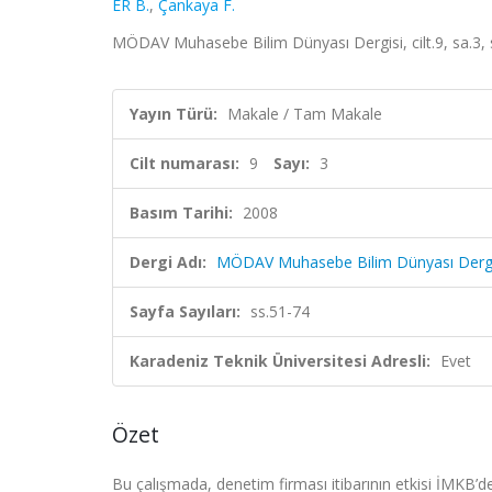
ER B.
,
Çankaya F.
MÖDAV Muhasebe Bilim Dünyası Dergisi, cilt.9, sa.3, 
Yayın Türü:
Makale / Tam Makale
Cilt numarası:
9
Sayı:
3
Basım Tarihi:
2008
Dergi Adı:
MÖDAV Muhasebe Bilim Dünyası Dergi
Sayfa Sayıları:
ss.51-74
Karadeniz Teknik Üniversitesi Adresli:
Evet
Özet
Bu çalışmada, denetim firması itibarının etkisi İMKB’deki