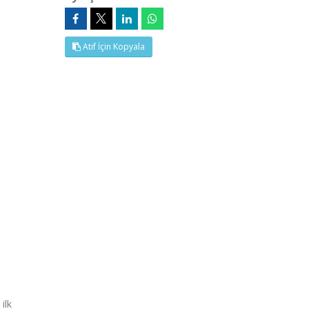
Atıf İçin Kopyala
ilk