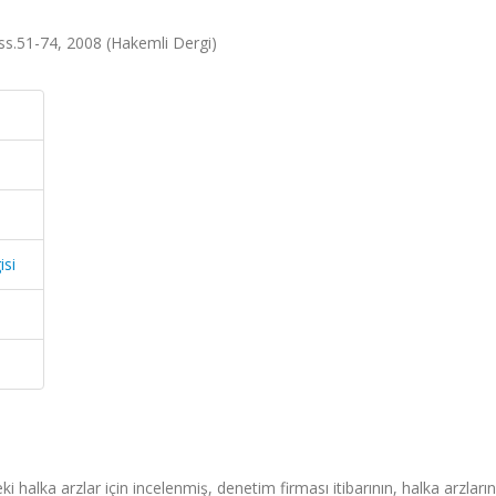
ss.51-74, 2008 (Hakemli Dergi)
si
 halka arzlar için incelenmiş, denetim firması itibarının, halka arzların 