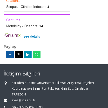
Citations
Scopus - Citation Indexes:
4
Captures
Mendeley - Readers:
14
-
see details
Paylaş
İletişim Bilgileri
Karadeniz Teknik Üniversitesi, Bilimsel Araştırma Projeleri
Koordinasyon Birimi, Fen Fakültesi Giriş Katı, Ortahisar
TRABZON
aves@ktu.edu.tr
0462 377 22 00 - 35 90