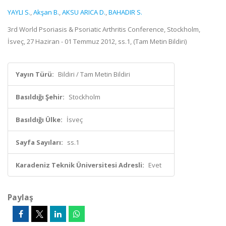
YAYLI S.
,
Akşan B.
,
AKSU ARICA D.
,
BAHADIR S.
3rd World Psoriasis & Psoriatic Arthritis Conference, Stockholm,
İsveç, 27 Haziran - 01 Temmuz 2012, ss.1, (Tam Metin Bildiri)
Yayın Türü:
Bildiri / Tam Metin Bildiri
Basıldığı Şehir:
Stockholm
Basıldığı Ülke:
İsveç
Sayfa Sayıları:
ss.1
Karadeniz Teknik Üniversitesi Adresli:
Evet
Paylaş