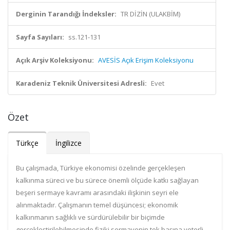
Derginin Tarandığı İndeksler:
TR DİZİN (ULAKBİM)
Sayfa Sayıları:
ss.121-131
Açık Arşiv Koleksiyonu:
AVESİS Açık Erişim Koleksiyonu
Karadeniz Teknik Üniversitesi Adresli:
Evet
Özet
Türkçe
İngilizce
Bu çalışmada, Türkiye ekonomisi özelinde gerçekleşen
kalkınma süreci ve bu sürece önemli ölçüde katkı sağlayan
beşeri sermaye kavramı arasındaki ilişkinin seyri ele
alınmaktadır. Çalışmanın temel düşüncesi; ekonomik
kalkınmanın sağlıklı ve sürdürülebilir bir biçimde
gerçekleştirilebilmesinde fiziki sermayenin tek başına yeterli