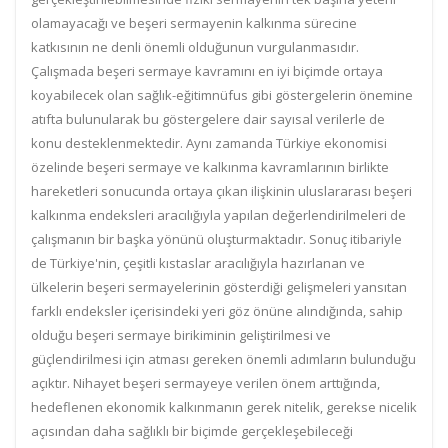
olamayacağı ve beşeri sermayenin kalkınma sürecine
katkısının ne denli önemli olduğunun vurgulanmasıdır.
Çalışmada beşeri sermaye kavramını en iyi biçimde ortaya
koyabilecek olan sağlık-eğitimnüfus gibi göstergelerin önemine
atıfta bulunularak bu göstergelere dair sayısal verilerle de
konu desteklenmektedir. Aynı zamanda Türkiye ekonomisi
özelinde beşeri sermaye ve kalkınma kavramlarının birlikte
hareketleri sonucunda ortaya çıkan ilişkinin uluslararası beşeri
kalkınma endeksleri aracılığıyla yapılan değerlendirilmeleri de
çalışmanın bir başka yönünü oluşturmaktadır. Sonuç itibariyle
de Türkiye'nin, çeşitli kıstaslar aracılığıyla hazırlanan ve
ülkelerin beşeri sermayelerinin gösterdiği gelişmeleri yansıtan
farklı endeksler içerisindeki yeri göz önüne alındığında, sahip
olduğu beşeri sermaye birikiminin geliştirilmesi ve
güçlendirilmesi için atması gereken önemli adımların bulunduğu
açıktır. Nihayet beşeri sermayeye verilen önem arttığında,
hedeflenen ekonomik kalkınmanın gerek nitelik, gerekse nicelik
açısından daha sağlıklı bir biçimde gerçekleşebileceği