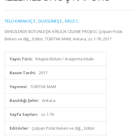
TELLİ KARAKOÇ F.
,
DÜZGÜNEŞ E.
,
ERÜZ C.
DENİZLERDE BÜTÜNLEŞİK KİRLİLİK İZLEME PROJESİ, Çolpan Polat
Beken ve diğ.,, Editör, TÜBİTAK MAM, Ankara, ss.1-76, 2017
Yayın Türü:
Kitapta Bölüm / Araştırma Kitabı
Basım Tarihi:
2017
Yayınevi:
TÜBİTAK MAM
Basıldığı Şehir:
Ankara
Sayfa Sayıları:
ss.1-76
Editörler:
Çolpan Polat Beken ve diğ.,, Editör