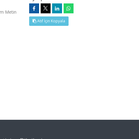
Tam Metin
Atıf İçin Kopyala