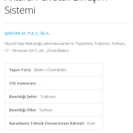
Sistemi
ŞENTÜRK M.
,
PUL S.
,
İlki A.
Ulusal Yapı Mekaniği Laboratuvarları 6. Toplantısı, Trabzon, Türkiye,
17 - 18 Kasım 2017, cilt.., (Özet Bildiri)
Yayın Türü:
Bildiri / Özet Bildiri
Cilt numarası:
.
Basıldığı Şehir:
Trabzon
Basıldığı Ülke:
Türkiye
Karadeniz Teknik Üniversitesi Adresli:
Evet