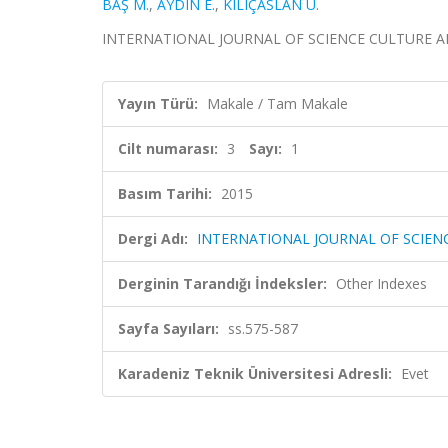
BAŞ M.
,
AYDIN E.
,
KILIÇASLAN U.
INTERNATIONAL JOURNAL OF SCIENCE CULTURE AND SP
Yayın Türü:
Makale / Tam Makale
Cilt numarası:
3
Sayı:
1
Basım Tarihi:
2015
Dergi Adı:
INTERNATIONAL JOURNAL OF SCIEN
Derginin Tarandığı İndeksler:
Other Indexes
Sayfa Sayıları:
ss.575-587
Karadeniz Teknik Üniversitesi Adresli:
Evet