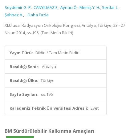
Soydemir G. P.
,
CANYILMAZ E.
,
Aynacı Ö.
,
Memiş Y. H.
,
Serdar L.
,
Şahbaz A.
,
...Daha Fazla
XI.Ulusal Radyasyon Onkolojisi Kongresi, Antalya, Türkiye, 23 - 27
Nisan 2014, ss.196, (Tam Metin Bildiri)
Yayın Türü:
Bildiri / Tam Metin Bildiri
Basıldığı Şehir:
Antalya
Basıldığı Ülke:
Türkiye
Sayfa Sayıları:
ss.196
Karadeniz Teknik Üniversitesi Adresli:
Evet
BM Sürdürülebilir Kalkınma Amaçları