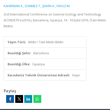
KAHRİMAN A.
,
SÖNMEZ T.
,
ŞAHİN A.
,
YAVUZ M.
2nd International Conference on Science Ecology and Technology
(ICONSETE’xx2016 ), Barselona, İspanya, 14 - 16 Eylül 2016, (Tam Metin
Bildiri)
Yayın Türü:
Bildiri / Tam Metin Bildiri
Basıldığı Şehir:
Barselona
Basıldığı Ülke:
İspanya
Karadeniz Teknik Üniversitesi Adresli:
Hayır
Paylaş