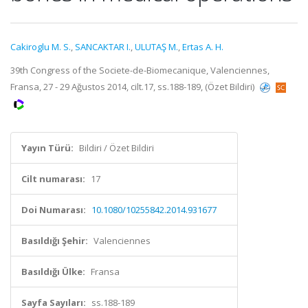
Cakiroglu M. S.
,
SANCAKTAR I.
,
ULUTAŞ M.
,
Ertas A. H.
39th Congress of the Societe-de-Biomecanique, Valenciennes,
Fransa, 27 - 29 Ağustos 2014, cilt.17, ss.188-189, (Özet Bildiri)
Yayın Türü:
Bildiri / Özet Bildiri
Cilt numarası:
17
Doi Numarası:
10.1080/10255842.2014.931677
Basıldığı Şehir:
Valenciennes
Basıldığı Ülke:
Fransa
Sayfa Sayıları:
ss.188-189