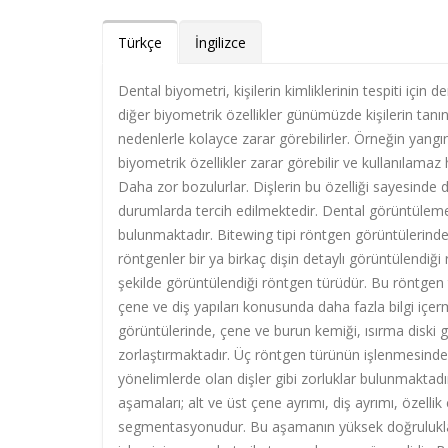
Türkçe
İngilizce
Dental biyometri, kişilerin kimliklerinin tespiti için de
diğer biyometrik özellikler günümüzde kişilerin tanınm
nedenlerle kolayce zarar görebilirler. Örneğin yangın
biyometrik özellikler zarar görebilir ve kullanılamaz h
Daha zor bozulurlar. Dişlerin bu özelliği sayesinde de
durumlarda tercih edilmektedir. Dental görüntüleme
bulunmaktadır. Bitewing tipi röntgen görüntülerinde
röntgenler bir ya birkaç dişin detaylı görüntülendi
şekilde görüntülendiği röntgen türüdür. Bu röntgen
çene ve diş yapıları konusunda daha fazla bilgi içe
görüntülerinde, çene ve burun kemiği, ısırma diski
zorlaştırmaktadır. Üç röntgen türünün işlenmesinde o
yönelimlerde olan dişler gibi zorluklar bulunmaktad
aşamaları; alt ve üst çene ayrımı, diş ayrımı, özellik
segmentasyonudur. Bu aşamanın yüksek doğrulukla 