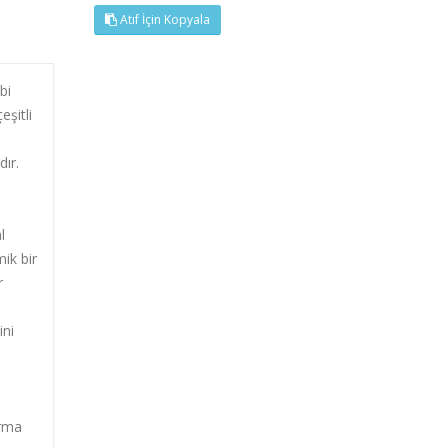
Atıf İçin Kopyala
bi
eşitli
dır.
l
ik bir
r
ini
ırma