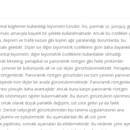
ntal bilgilerinin kullanıldığı biyometri türüdür. İris, parmak izi, yürüyüş gi
ası amacıyla başarılı bir şekilde kullanılmaktadır. Ancak bu özellikler ç
, deprem ve trafik kazası gibi kişinin ağır yaralandığı durumlarda, bu
ale gelebilir. Dişler ise diğer biyometrik özelliklere göre daha dayanıklı
ntal biyometri, diğer biyometrik özelliklerin kullanılabilir olmadığı
de bitewing, periapikal ve panoramik röntgen gibi farklı yöntemler
 çenenin bir bölümünde alt ve üst dişler görüntülenmektedir. Periapika
ği röntgenlerdir. Panoramik röntgen görüntüleri ise tüm çenenin panoram
 tipinde tüm dişler bir arada görüntülenmektedir. Panoramik röntgenle
rmesi yönüyle daha avantajlıdır. Ancak buna karşın panoramik röntgen
 gibi istenmeyen öğeler bulunmaktadır. Bu durum görüntülerin işlenmes
rtak olarak düşük parlaklık değişimi, üst üste gelen ya da farklı
ır. Dental radyografi görüntülerinden kişi tanıma uygulamasının ana
 çıkarımı ve eşleştirmedir. Bu aşamalardan ilki alt-üst çene
yapılması, sonraki aşamaları da etkilemektedir. Bu nedenle çene ay