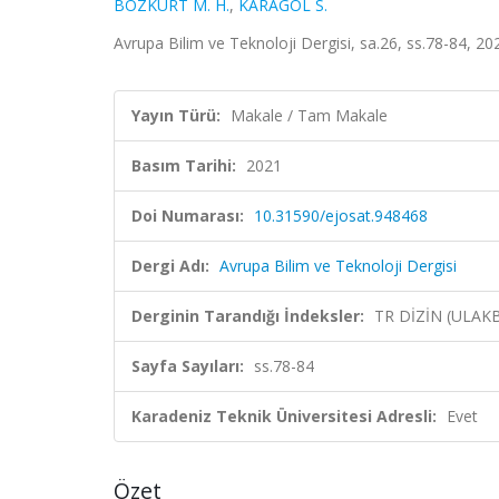
BOZKURT M. H.
,
KARAGÖL S.
Avrupa Bilim ve Teknoloji Dergisi, sa.26, ss.78-84, 20
Yayın Türü:
Makale / Tam Makale
Basım Tarihi:
2021
Doi Numarası:
10.31590/ejosat.948468
Dergi Adı:
Avrupa Bilim ve Teknoloji Dergisi
Derginin Tarandığı İndeksler:
TR DİZİN (ULAK
Sayfa Sayıları:
ss.78-84
Karadeniz Teknik Üniversitesi Adresli:
Evet
Özet