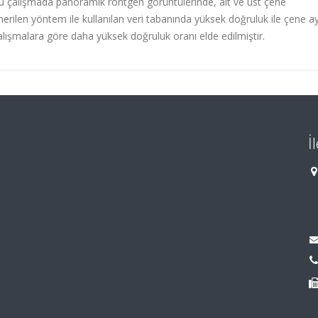
Bu çalışmada panoramik röntgen görüntülerinde, alt ve üst çene
erilen yöntem ile kullanılan veri tabanında yüksek doğruluk ile çene a
çalışmalara göre daha yüksek doğruluk oranı elde edilmiştir.
İ