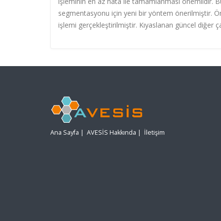
işleminin en az hata ile tamamlanması önemlidir. 
segmentasyonu için yeni bir yöntem önerilmiştir. Ön
işlemi gerçekleştirilmiştir. Kıyaslanan güncel diğer 
Ana Sayfa
|
AVESİS Hakkında
|
İletişim