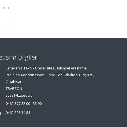
yırma
letişim Bilgileri
Karadeniz Teknik Üniversitesi, Bilimsel Araştırma
Projeleri Koordinasyon Birimi, Fen Fakültesi Giriş Katı,
Ortahisar
TRABZON
aves@ktu.edu.tr
0462 377 22 00 - 35 90
0462 325 34 84