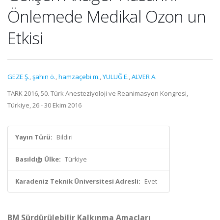
Önlemede Medikal Ozon un
Etkisi
GEZE Ş.
,
şahin ö.
,
hamzaçebi m.
,
YULUĞ E.
,
ALVER A.
TARK 2016, 50. Türk Anesteziyoloji ve Reanimasyon Kongresi,
Türkiye, 26 - 30 Ekim 2016
Yayın Türü:
Bildiri
Basıldığı Ülke:
Türkiye
Karadeniz Teknik Üniversitesi Adresli:
Evet
BM Sürdürülebilir Kalkınma Amaçları