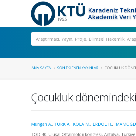
Karadeniz Tekni
Akademik Veri 
Ara
ANA SAYFA
SON EKLENEN YAYINLAR
ÇOCUKLUK DÖNEMI
Çocukluk dönemindeki 
Mungan A.
,
TÜRK A.
,
KOLA M.
,
ERDÖL H.
,
İMAMOĞLU 
TOD 40. Ulusal Oftalmoloji kongresi, Antalya, Türkiye