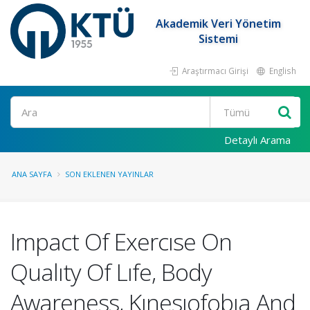
Akademik Veri Yönetim
Sistemi
Araştırmacı Girişi
English
Ara
Detaylı Arama
ANA SAYFA
SON EKLENEN YAYINLAR
Impact Of Exercıse On
Qualıty Of Lıfe, Body
Awareness, Kınesıofobıa And