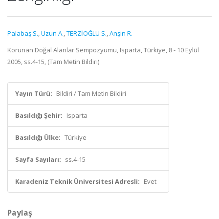
Palabaş S.
,
Uzun A.
,
TERZİOĞLU S.
,
Anşin R.
Korunan Doğal Alanlar Sempozyumu, Isparta, Türkiye, 8 - 10 Eylül
2005, ss.4-15, (Tam Metin Bildiri)
Yayın Türü:
Bildiri / Tam Metin Bildiri
Basıldığı Şehir:
Isparta
Basıldığı Ülke:
Türkiye
Sayfa Sayıları:
ss.4-15
Karadeniz Teknik Üniversitesi Adresli:
Evet
Paylaş