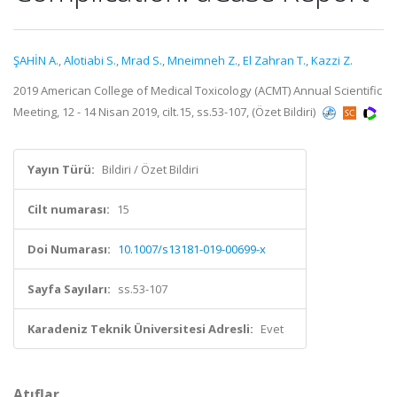
ŞAHİN A.
,
Alotiabi S.
,
Mrad S.
,
Mneimneh Z.
,
El Zahran T.
,
Kazzi Z.
2019 American College of Medical Toxicology (ACMT) Annual Scientific
Meeting, 12 - 14 Nisan 2019, cilt.15, ss.53-107, (Özet Bildiri)
Yayın Türü:
Bildiri / Özet Bildiri
Cilt numarası:
15
Doi Numarası:
10.1007/s13181-019-00699-x
Sayfa Sayıları:
ss.53-107
Karadeniz Teknik Üniversitesi Adresli:
Evet
Atıflar