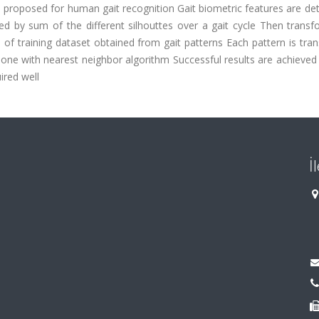
is proposed for human gait recognition Gait biometric features are d
ed by sum of the different silhouttes over a gait cycle Then transf
 of training dataset obtained from gait patterns Each pattern is tr
 done with nearest neighbor algorithm Successful results are achieved
ired well
İ