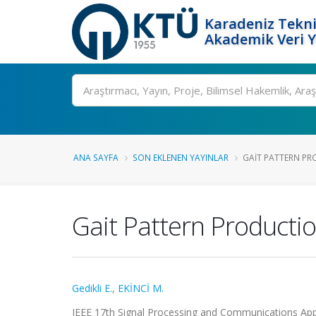
Karadeniz Tekni
Akademik Veri 
Ara
ANA SAYFA
SON EKLENEN YAYINLAR
GAIT PATTERN PR
Gait Pattern Producti
Gedikli E.
,
EKİNCİ M.
IEEE 17th Signal Processing and Communications Appl