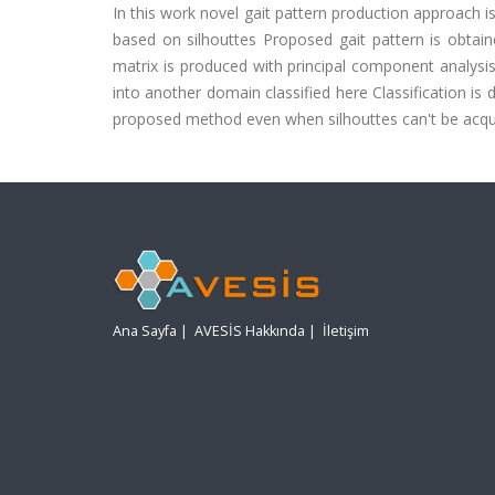
In this work novel gait pattern production approach 
based on silhouttes Proposed gait pattern is obtain
matrix is produced with principal component analysis
into another domain classified here Classification is
proposed method even when silhouttes can't be acqu
Ana Sayfa
|
AVESİS Hakkında
|
İletişim