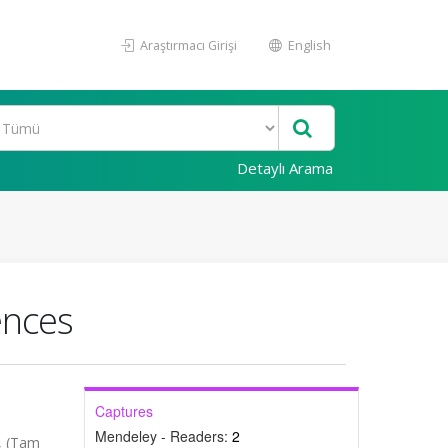
Araştırmacı Girişi
English
Detaylı Arama
ences
Captures
Mendeley - Readers:
2
, (Tam