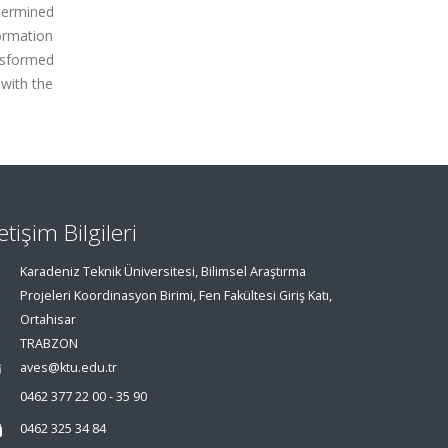
etermined
ormation
ansformed
 with the
letişim Bilgileri
Karadeniz Teknik Üniversitesi, Bilimsel Araştırma
Projeleri Koordinasyon Birimi, Fen Fakültesi Giriş Katı,
Ortahisar
TRABZON
aves@ktu.edu.tr
0462 377 22 00 - 35 90
0462 325 34 84