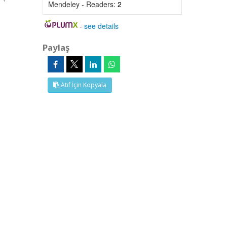
Mendeley - Readers:
2
-
see details
Paylaş
Atıf İçin Kopyala