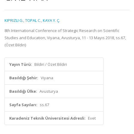
KIPRIZLI G.
,
TOPAL C.
,
KAYA Y. Ç.
8th International Conference of Strategic Research on Scientific
Studies and Education, Viyana, Avusturya, 11 - 13 Mayıs 2018, ss.67,
(Özet Bildiri)
Yayın Türü:
Bildiri / Özet Bildiri
Basıldığı Şehir:
Viyana
Basıldığı Ülke:
Avusturya
Sayfa Sayıları:
ss.67
Karadeniz Teknik Üniversitesi Adresli:
Evet