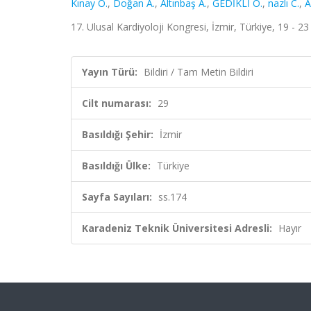
Kınay O.
,
Doğan A.
,
Altınbaş A.
,
GEDİKLİ Ö.
,
nazlı C.
,
A
17. Ulusal Kardiyoloji Kongresi, İzmir, Türkiye, 19 - 23 
Yayın Türü:
Bildiri / Tam Metin Bildiri
Cilt numarası:
29
Basıldığı Şehir:
İzmir
Basıldığı Ülke:
Türkiye
Sayfa Sayıları:
ss.174
Karadeniz Teknik Üniversitesi Adresli:
Hayır