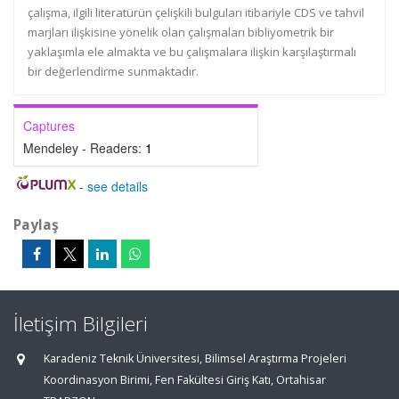
çalışma, ilgili literatürün çelişkili bulguları itibariyle CDS ve tahvil
marjları ilişkisine yönelik olan çalışmaları bibliyometrik bir
yaklaşımla ele almakta ve bu çalışmalara ilişkin karşılaştırmalı
bir değerlendirme sunmaktadır.
Captures
Mendeley - Readers:
1
-
see details
Paylaş
İletişim Bilgileri
Karadeniz Teknik Üniversitesi, Bilimsel Araştırma Projeleri
Koordinasyon Birimi, Fen Fakültesi Giriş Katı, Ortahisar