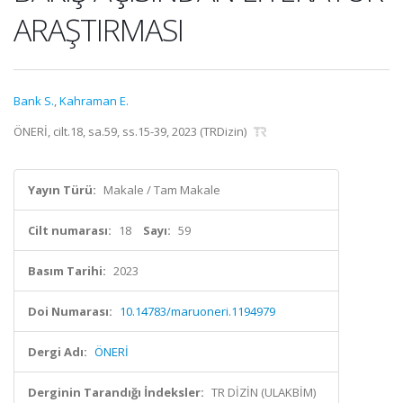
ARAŞTIRMASI
Bank S.
,
Kahraman E.
ÖNERİ, cilt.18, sa.59, ss.15-39, 2023 (TRDizin)
Yayın Türü:
Makale / Tam Makale
Cilt numarası:
18
Sayı:
59
Basım Tarihi:
2023
Doi Numarası:
10.14783/maruoneri.1194979
Dergi Adı:
ÖNERİ
Derginin Tarandığı İndeksler:
TR DİZİN (ULAKBİM)