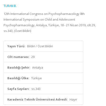
TURAN B.
12th International Congress on Psychopharmacology 8th
International Symposium on Child and Adolescent
Psychopharmacology, Antalya, Türkiye, 18 - 21 Nisan 2019, cilt.29,
ss.343, (Özet Bildiri)
Yayın Türü:
Bildiri / Özet Bildiri
Cilt numarası:
29
Basıldığı Şehir:
Antalya
Basıldığı Ülke:
Türkiye
Sayfa Sayıları:
ss.343
Karadeniz Teknik Üniversitesi Adresli:
Hayır