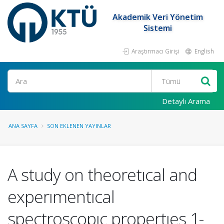
Akademik Veri Yönetim
Sistemi
Araştırmacı Girişi
English
Ara
Detaylı Arama
ANA SAYFA
SON EKLENEN YAYINLAR
A study on theoretıcal and
experımentıcal
spectroscopıc propertıes 1-