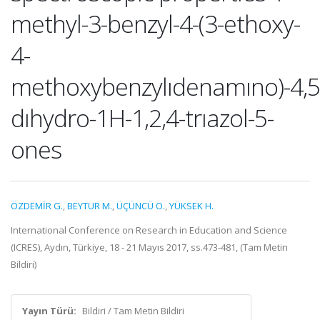
methyl-3-benzyl-4-(3-ethoxy-
4-
methoxybenzylıdenamıno)-4,5
dıhydro-1H-1,2,4-trıazol-5-
ones
ÖZDEMİR G.
,
BEYTUR M.
,
ÜÇÜNCÜ O.
,
YÜKSEK H.
International Conference on Research in Education and Science
(ICRES), Aydın, Türkiye, 18 - 21 Mayıs 2017, ss.473-481, (Tam Metin
Bildiri)
Yayın Türü:
Bildiri / Tam Metin Bildiri