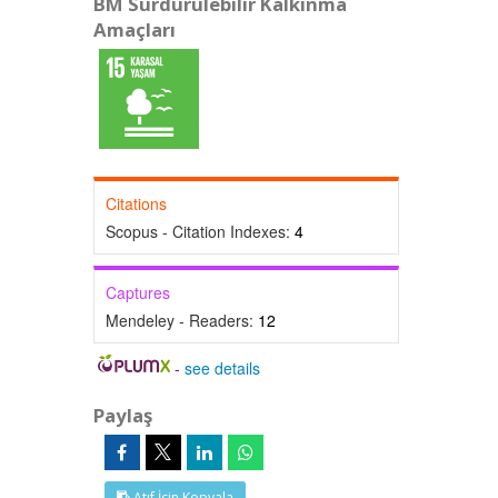
BM Sürdürülebilir Kalkınma
Amaçları
Citations
Scopus - Citation Indexes:
4
Captures
Mendeley - Readers:
12
-
see details
Paylaş
Atıf İçin Kopyala