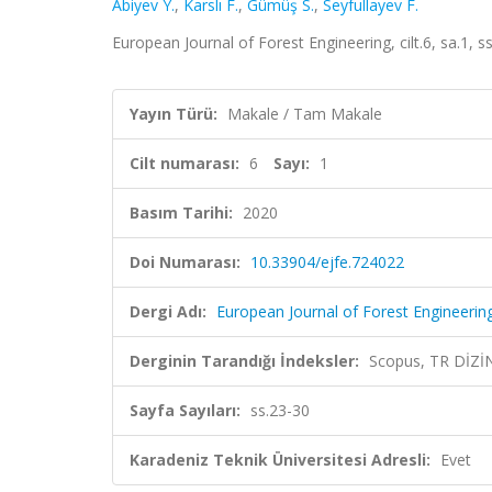
Abiyev Y.
,
Karslı F.
,
Gümüş S.
,
Seyfullayev F.
European Journal of Forest Engineering, cilt.6, sa.1, 
Yayın Türü:
Makale / Tam Makale
Cilt numarası:
6
Sayı:
1
Basım Tarihi:
2020
Doi Numarası:
10.33904/ejfe.724022
Dergi Adı:
European Journal of Forest Engineerin
Derginin Tarandığı İndeksler:
Scopus, TR DİZİ
Sayfa Sayıları:
ss.23-30
Karadeniz Teknik Üniversitesi Adresli:
Evet