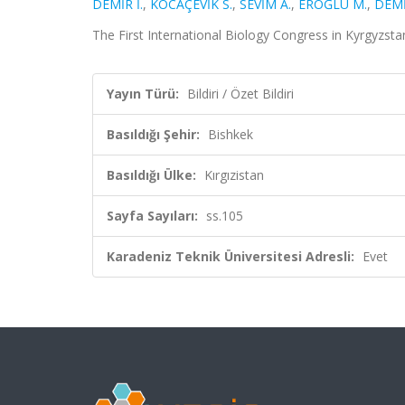
DEMİR İ.
,
KOCAÇEVİK S.
,
SEVİM A.
,
EROĞLU M.
,
DEMİ
The First International Biology Congress in Kyrgyzstan, 
Yayın Türü:
Bildiri / Özet Bildiri
Basıldığı Şehir:
Bishkek
Basıldığı Ülke:
Kırgızistan
Sayfa Sayıları:
ss.105
Karadeniz Teknik Üniversitesi Adresli:
Evet