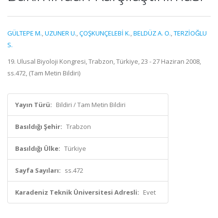
GÜLTEPE M.
,
UZUNER U.
,
ÇOŞKUNÇELEBİ K.
,
BELDÜZ A. O.
,
TERZİOĞLU
S.
19. Ulusal Biyoloji Kongresi, Trabzon, Türkiye, 23 - 27 Haziran 2008,
ss.472, (Tam Metin Bildiri)
Yayın Türü:
Bildiri / Tam Metin Bildiri
Basıldığı Şehir:
Trabzon
Basıldığı Ülke:
Türkiye
Sayfa Sayıları:
ss.472
Karadeniz Teknik Üniversitesi Adresli:
Evet