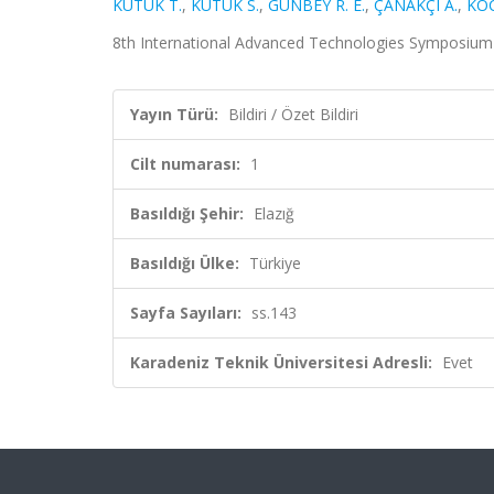
KÜTÜK T.
,
KÜTÜK S.
,
GÜNBEY R. E.
,
ÇANAKÇI A.
,
KOC
8th International Advanced Technologies Symposium (IAT
Yayın Türü:
Bildiri / Özet Bildiri
Cilt numarası:
1
Basıldığı Şehir:
Elazığ
Basıldığı Ülke:
Türkiye
Sayfa Sayıları:
ss.143
Karadeniz Teknik Üniversitesi Adresli:
Evet