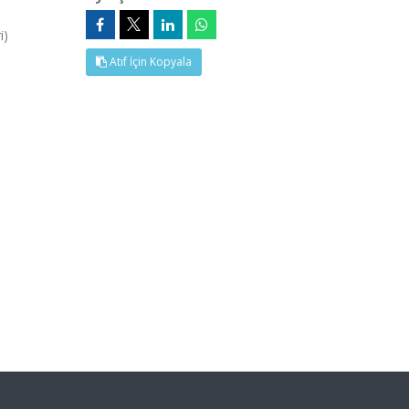
i)
Atıf İçin Kopyala