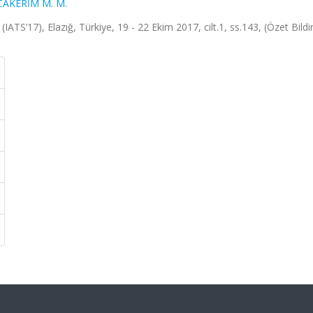
AKERİM M. M.
S’17), Elazığ, Türkiye, 19 - 22 Ekim 2017, cilt.1, ss.143, (Özet Bildir