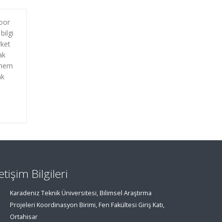
oor
bilgi
rket
ak
 hem
ak
letişim Bilgileri
Karadeniz Teknik Üniversitesi, Bilimsel Araştırma
Projeleri Koordinasyon Birimi, Fen Fakültesi Giriş Katı,
Ortahisar