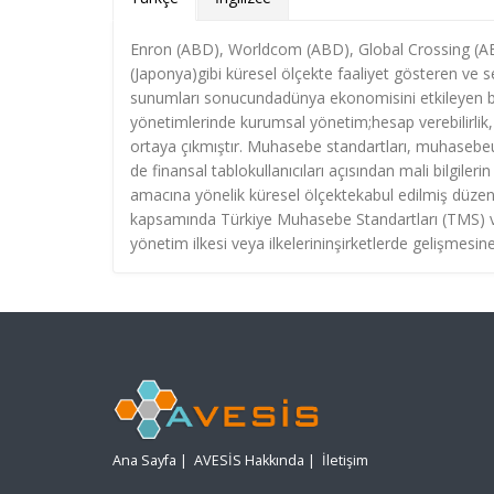
Enron (ABD), Worldcom (ABD), Global Crossing (AB
(Japonya)gibi küresel ölçekte faaliyet gösteren ve se
sunumları sonucundadünya ekonomisini etkileyen büy
yönetimlerinde kurumsal yönetim;hesap verebilirlik, ş
ortaya çıkmıştır. Muhasebe standartları, muhasebeu
de finansal tablokullanıcıları açısından mali bilgile
amacına yönelik küresel ölçektekabul edilmiş düzenl
kapsamında Türkiye Muhasebe Standartları (TMS) v
yönetim ilkesi veya ilkelerininşirketlerde gelişmesin
Ana Sayfa
|
AVESİS Hakkında
|
İletişim