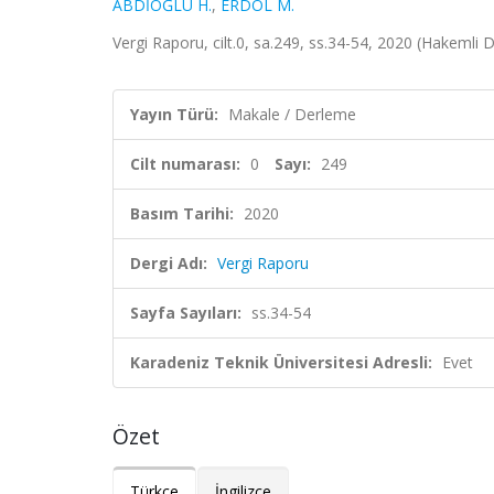
ABDİOĞLU H.
,
ERDÖL M.
Vergi Raporu, cilt.0, sa.249, ss.34-54, 2020 (Hakemli 
Yayın Türü:
Makale / Derleme
Cilt numarası:
0
Sayı:
249
Basım Tarihi:
2020
Dergi Adı:
Vergi Raporu
Sayfa Sayıları:
ss.34-54
Karadeniz Teknik Üniversitesi Adresli:
Evet
Özet
Türkçe
İngilizce