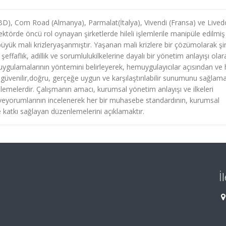
D), Com Road (Almanya), Parmalat(İtalya), Vivendi (Fransa) ve Lived
ktörde öncü rol oynayan şirketlerde hileli işlemlerile manipüle edilmiş 
ük mali krizleryaşanmıştır. Yaşanan mali krizlere bir çözümolarak şi
effaflık, adillik ve sorumlulukilkelerine dayalı bir yönetim anlayışı olar
ygulamalarının yöntemini belirleyerek, hemuygulayıcılar açısından ve
rin güvenilir,doğru, gerçeğe uygun ve karşılaştırılabilir sunumunu sağlam
emelerdir. Çalışmanın amacı, kurumsal yönetim anlayışı ve ilkeleri
eyorumlarının incelenerek her bir muhasebe standardının, kurumsal
e katkı sağlayan düzenlemelerini açıklamaktır.
İ